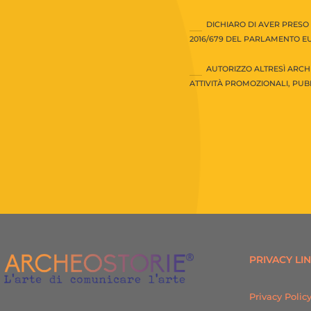
DICHIARO DI AVER PRESO 
2016/679 DEL PARLAMENTO EU
AUTORIZZO ALTRESÌ ARCH
ATTIVITÀ PROMOZIONALI, PUBB
PRIVACY LI
Privacy Polic