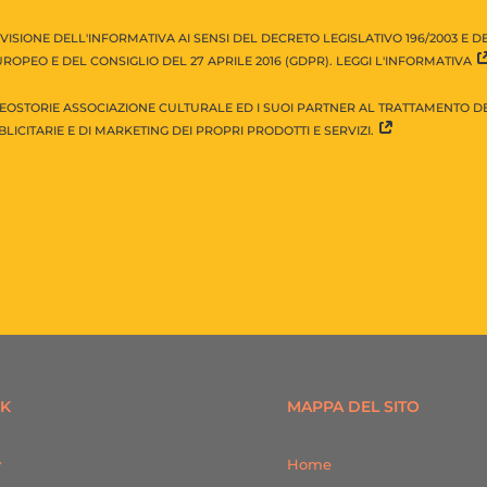
VISIONE DELL'INFORMATIVA AI SENSI DEL DECRETO LEGISLATIVO 196/2003 E 
ROPEO E DEL CONSIGLIO DEL 27 APRILE 2016 (GDPR). LEGGI L'INFORMATIVA
EOSTORIE ASSOCIAZIONE CULTURALE ED I SUOI PARTNER AL TRATTAMENTO DEI
LICITARIE E DI MARKETING DEI PROPRI PRODOTTI E SERVIZI.
NK
MAPPA DEL SITO
y
Home