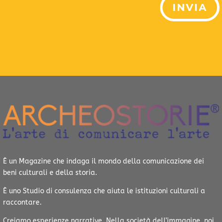
INVIA
È un Magazine che indaga il mondo della comunicazione dei
beni culturali e della storia.
È uno Studio di consulenza che aiuta le istituzioni culturali a
raccontare.
Creiamo esperienze narrative.
Nella società dell’immagine, noi