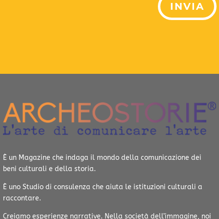
INVIA
È un Magazine che indaga il mondo della comunicazione dei
beni culturali e della storia.
È uno Studio di consulenza che aiuta le istituzioni culturali a
raccontare.
Creiamo esperienze narrative.
Nella società dell’immagine, noi